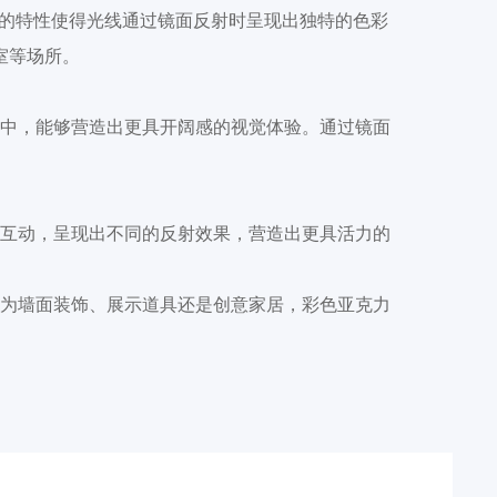
透光的特性使得光线通过镜面反射时呈现出独特的色彩
室等场所。
中，能够营造出更具开阔感的视觉体验。通过镜面
互动，呈现出不同的反射效果，营造出更具活力的
为墙面装饰、展示道具还是创意家居，彩色亚克力