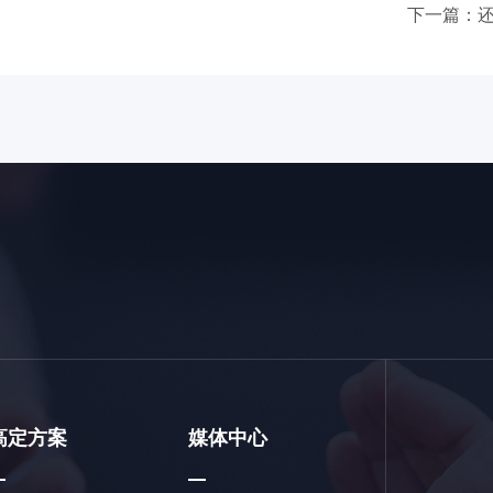
下一篇：
高定方案
媒体中心