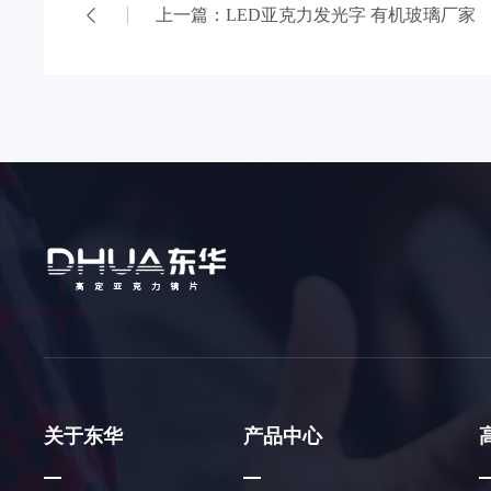
上一篇：LED亚克力发光字 有机玻璃厂家
关于东华
产品中心